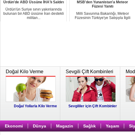
Ürdün'de ABD Üssüne İHA'lı Saldırı
MSB'den Yunanistan'a Meteor
Füzesi Yanıtı
Ürdün'ün Suriye sınırı yakınlarında
bulunan bir ABD üssüne İran destekli
Milli Savunma Bakanlığı, Meteor
militan...
Füzesinin Türkiye'ye Satışıyla İlgili
Değerlendi...
Doğal Kilo Verme
Sevgili Çift Kombinleri
Moda
Doğal Yollarla Kilo Verme
Sevgililer için Çift Kombinler
Ekonomi
Dünya
Magazin
Sağlık
Yaşam
Si