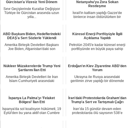
Gürcistan'a Vizesiz Yeni Dönem
Netanyahu'yu Zora Sokan
Restleşme
Sınır Geçişlerinde Kurallar Değişiyor
Türkiye ile Gürcistan arasında uzun
İsrail'in katliam yaptığı Gazze'de
yılla...
binlerce insan öldürülürken bir
yandan da ate...
ABD Başkanı Biden, Hedeflerindeki
Küresel Enerji Portföyüyle İlgili
DEAŞ'a Sert Sözlerle Yüklendi
Açıklama Yapıldı
Amerika Birleşik Devletleri Başkanı
Petrolün 2045'e kadar küresel enerji
Joe Biden, Afganistan'daki son
portföyünde en büyük paya sahip
durumla ilgil...
kaynak olar...
Nükleer Müzakerelerde Trump Yeni
Erdoğan'ın Kiev Ziyaretine ABD'den
Şartlarını İlan Etti
Yorum
Amerika Birleşik Devletleri ile İran
Ukrayna ile Rusya arasındaki
İslam Cumhuriyeti arasındaki
gerilimin zirve yaptığı bir dönemde
diplomatik ili...
Kiev'i ziyaret ...
İspanya La Palma'yı 'Felaket
İran'daki Protestolarda Graham'dan
Bölgesi' İlan Etti
Trump'a Sert ve Tartışmalı Çağrı
İspanya'da sol koalisyon hükümeti, 19
İran’da 15 gündür devam eden
Eylül'den bu yana aktif olan Cumbre
protestolarda ölü sayısının 538’e
Vieja ...
yükselmesi ulusla...