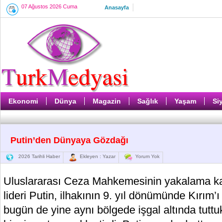
07 Ağustos 2026 Cuma
Anasayfa
Ekonomi
Dünya
Magazin
Sağlık
Yaşam
Si
Putin’den Dünyaya Gözdağı
2026 Tarihli Haber
Ekleyen : Yazar
Yorum Yok
Uluslararası Ceza Mahkemesinin yakalama kar
lideri Putin, ilhakının 9. yıl dönümünde Kırım’ı 
bugün de yine aynı bölgede işgal altında tuttuk