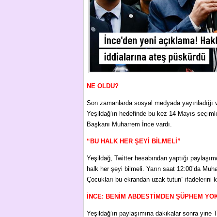
NE OLDU?
Son zamanlarda sosyal medyada yayınladığı vid
Yeşildağ’ın hedefinde bu kez 14 Mayıs seçimle
Başkanı Muharrem İnce vardı.
“BU HALK HER ŞEYİ BİLMELİ”
Yeşildağ, Twitter hesabından yaptığı paylaşı
halk her şeyi bilmeli. Yarın saat 12:00’da Muh
Çocukları bu ekrandan uzak tutun” ifadelerini k
İNCE: BENİM ABDESTİMDEN ŞÜPHEM YO
Yeşildağ’ın paylaşımına dakikalar sonra yine T