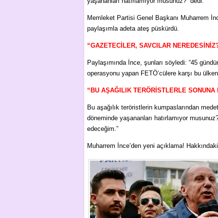
yaşananları hatırlamıyor musunuz?” dedi.
Memleket Partisi Genel Başkanı Muharrem İnce
paylaşımla adeta ateş püskürdü.
“GAZETECİLER, SAVCILAR NEREDESİNİZ
Paylaşımında İnce, şunları söyledi: “45 gündür s
operasyonu yapan FETÖ’cülere karşı bu ülkenin
“BU AŞAĞILIK TERÖRİSTLERLE SONUNA
Bu aşağılık teröristlerin kumpaslarından medet
döneminde yaşananları hatırlamıyor musunuz?
edeceğim.”
Muharrem İnce’den yeni açıklama! Hakkındaki 