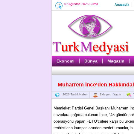
07 Ağustos 2026 Cuma
Anasayfa
Ekonomi
Dünya
Magazin
Muharrem İnce’den Hakkındaki
2026 Tarihli Haber
Ekleyen : Yazar
Y
Memleket Partisi Genel Başkanı Muharrem İnce
savcılara çağrıda bulunan İnce, “45 gündür sahte
operasyonu yapan FETÖ’cülere karşı bu ülkenin
teröristlerin kumpaslarından medet umanlar, b