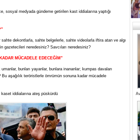
, sosyal medyada gündeme getirilen kast iddialarına yaptığı
?”
ahte dekontlarla, sahte belgelerle, sahte videolarla iftira atan ve algı
 gazetecileri neredesiniz? Savcıları neredesiniz?
 KADAR MÜCADELE EDECEĞİM”
 umanlar, bunları yayanlar, bunlara inananlar; kumpas davaları
 Bu aşağılık teröristlerle ömrümün sonuna kadar mücadele
Av
kaset iddialarına ateş püskürdü