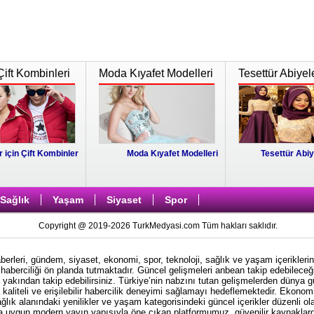
Çift Kombinleri
Moda Kıyafet Modelleri
Tesettür Abiyel
r için Çift Kombinler
Moda Kıyafet Modelleri
Tesettür Abiy
Sağlık
Yaşam
Siyaset
Spor
Copyright @ 2019-2026 TurkMedyasi.com Tüm hakları saklıdır.
rleri, gündem, siyaset, ekonomi, spor, teknoloji, sağlık ve yaşam içeriklerin
haberciliği ön planda tutmaktadır. Güncel gelişmeleri anbean takip edebileceği
i yakından takip edebilirsiniz. Türkiye’nin nabzını tutan gelişmelerden dünya 
kaliteli ve erişilebilir habercilik deneyimi sağlamayı hedeflemektedir. Ekonom
ağlık alanındaki yenilikler ve yaşam kategorisindeki güncel içerikler düzenli ol
ına uygun modern yayın yapısıyla öne çıkan platformumuz, güvenilir kaynaklardan