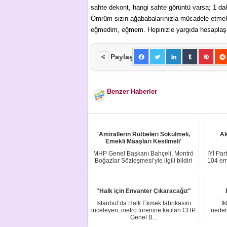
sahte dekont, hangi sahte görüntü varsa; 1 d
Ömrüm sizin ağababalarınızla mücadele etmek 
eğmedim, eğmem. Hepinizle yargıda hesaplaş
Paylaş
Benzer Haberler
'Amirallerin Rütbeleri Sökülmeli,
Ak
Emekli Maaşları Kesilmeli'
MHP Genel Başkanı Bahçeli, Montrö
İYİ Par
Boğazlar Sözleşmesi’yle ilgili bildiri
104 eme
yayımla...
"Halk için Envanter Çıkaracağız"
İstanbul’da Halk Ekmek fabrikasını
İk
inceleyen, metro törenine katılan CHP
neden
Genel B...