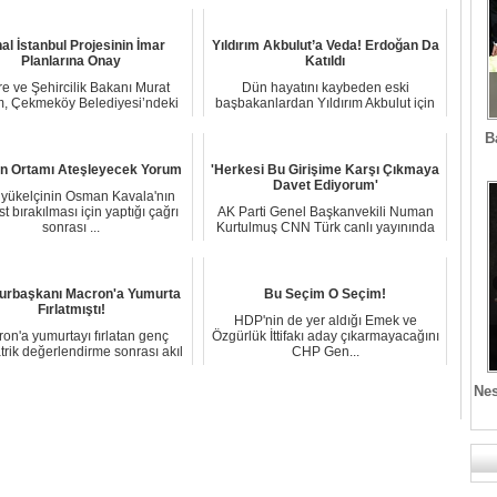
al İstanbul Projesinin İmar
Yıldırım Akbulut’a Veda! Erdoğan Da
Planlarına Onay
Katıldı
e ve Şehircilik Bakanı Murat
Dün hayatını kaybeden eski
, Çekmeköy Belediyesi’ndeki
başbakanlardan Yıldırım Akbulut için
durum değerlen...
önce TBMM'de tör...
B
en Ortamı Ateşleyecek Yorum
'Herkesi Bu Girişime Karşı Çıkmaya
Davet Ediyorum'
yükelçinin Osman Kavala'nın
t bırakılması için yaptığı çağrı
AK Parti Genel Başkanvekili Numan
sonrası ...
Kurtulmuş CNN Türk canlı yayınında
104 emekli ...
rbaşkanı Macron'a Yumurta
Bu Seçim O Seçim!
Fırlatmıştı!
HDP'nin de yer aldığı Emek ve
on'a yumurtayı fırlatan genç
Özgürlük İttifakı aday çıkarmayacağını
atrik değerlendirme sonrası akıl
CHP Gen...
hastanes...
Nes