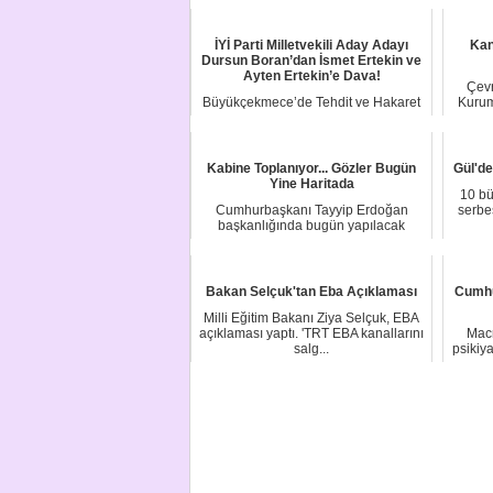
İYİ Parti Milletvekili Aday Adayı
Kan
Dursun Boran’dan İsmet Ertekin ve
Ayten Ertekin’e Dava!
Çevr
Büyükçekmece’de Tehdit ve Hakaret
Kurum
Davası Açıldı! İYİ Parti Milletvekili
Aday ...
Kabine Toplanıyor... Gözler Bugün
Gül'd
Yine Haritada
10 bü
Cumhurbaşkanı Tayyip Erdoğan
serbes
başkanlığında bugün yapılacak
kabinede ana gündem m...
Bakan Selçuk'tan Eba Açıklaması
Cumhu
Milli Eğitim Bakanı Ziya Selçuk, EBA
açıklaması yaptı. 'TRT EBA kanallarını
Macr
salg...
psikiy