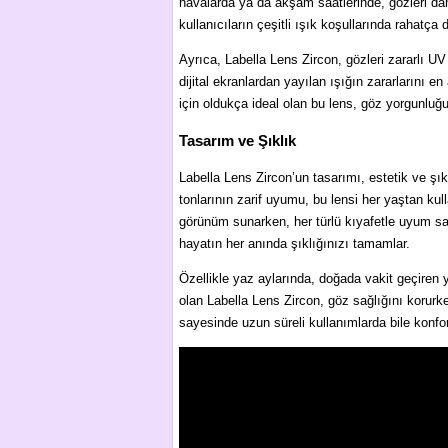
havalarda ya da akşam saatlerinde, gözleri da
kullanıcıların çeşitli ışık koşullarında rahatça 
Ayrıca, Labella Lens Zircon, gözleri zararlı UV 
dijital ekranlardan yayılan ışığın zararlarını en 
için oldukça ideal olan bu lens, göz yorgunluğ
Tasarım ve Şıklık
Labella Lens Zircon’un tasarımı, estetik ve şıkl
tonlarının zarif uyumu, bu lensi her yaştan kullan
görünüm sunarken, her türlü kıyafetle uyum sa
hayatın her anında şıklığınızı tamamlar.
Özellikle yaz aylarında, doğada vakit geçiren 
olan Labella Lens Zircon, göz sağlığını korur
sayesinde uzun süreli kullanımlarda bile konfo