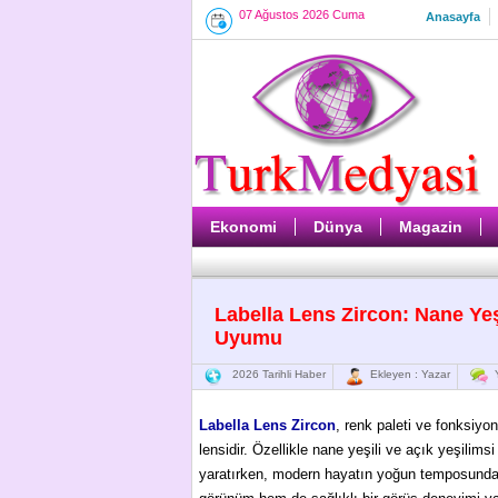
07 Ağustos 2026 Cuma
Anasayfa
Ekonomi
Dünya
Magazin
Labella Lens Zircon: Nane Yeşi
Uyumu
2026 Tarihli Haber
Ekleyen : Yazar
Y
Labella Lens Zircon
, renk paleti ve fonksiyon
lensidir. Özellikle nane yeşili ve açık yeşilimsi
yaratırken, modern hayatın yoğun temposunda r