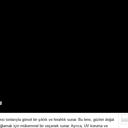
B
Nes
si tonlarıyla görsel bir şıklık ve ferahlık sunar. Bu lens, gözleri doğal
ş sağlamak için mükemmel bir seçenek sunar. Ayrıca, UV koruma ve