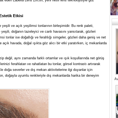
t eden Labella Lens Zircon, yeni nesil lens teknolojisiyle göz
stetik Etkisi
 yeşili ve açık yeşilimsi tonlarının birleşimidir. Bu renk paleti,
ne yeşili, doğanın tazeleyici ve canlı havasını yansıtarak, gözleri
si tonlar ise doğallığı ve ferahlığı simgeler, gözleri daha geniş ve net
kle açık havada, doğal ışıkta göz alıcı bir etki yaratırken, iç mekanlarda
zip değil, aynı zamanda farklı ortamlar ve ışık koşullarında net görüş
inizi ferahlatan ve rahatlatan bu tonlar, görsel kontrastı artırarak
le doğa severler ve dış mekan aktivitelerine ilgi duyanlar için
n, doğayla uyumlu renkleriyle dış mekanlarda harika bir deneyim
Av