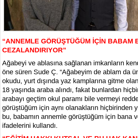
“ANNEMLE GÖRÜŞTÜĞÜM İÇİN BABAM 
CEZALANDIRIYOR”
Ağabeyi ve ablasına sağlanan imkanların ken
öne süren Sude Ç. “Ağabeyim de ablam da üniv
okudu, yurt dışında yaz kamplarına gitme olana
18 yaşında araba alındı, fakat bunlardan hiçbi
arabayı geçtim okul paramı bile vermeyi redd
görüştüğüm için aynı olanakların hiçbirinden
bu, babamın annemle görüştüğüm için bana ver
ifadelerini kullandı.