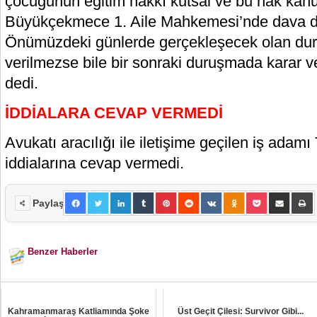
çocuğunun eğitim hakkı kutsal ve bu hak kanun
Büyükçekmece 1. Aile Mahkemesi’nde dava d
Önümüzdeki günlerde gerçekleşecek olan du
verilmezse bile bir sonraki duruşmada karar v
dedi.
İDDİALARA CEVAP VERMEDİ
Avukatı aracılığı ile iletişime geçilen iş adamı
iddialarına cevap vermedi.
Paylaş
Benzer Haberler
Kahramanmaraş Katliamında Şoke
Üst Geçit Çilesi: Survivor Gibi...