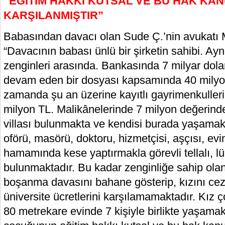
“EĞİTİM HAKKI KUTSAL VE BU HAK KA
KARŞILANMIŞTIR”
Babasından davacı olan Sude Ç.’nin avukatı
“Davacının babası ünlü bir şirketin sahibi. A
zenginleri arasında. Bankasında 7 milyar dolar
devam eden bir dosyası kapsamında 40 milyon
zamanda şu an üzerine kayıtlı gayrimenkulleri
milyon TL. Malikânelerinde 7 milyon değerinde
villası bulunmakta ve kendisi burada yaşamakt
oförü, masörü, doktoru, hizmetçisi, aşçısı, evi
hamamında kese yaptırmakla görevli tellalı, lü
bulunmaktadır. Bu kadar zenginliğe sahip olan
boşanma davasını bahane gösterip, kızını cez
üniversite ücretlerini karşılamamaktadır. Kız
80 metrekare evinde 7 kişiyle birlikte yaşamak