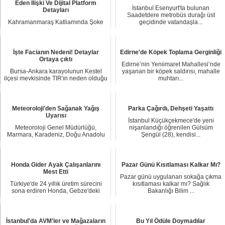
Eden İlişki Ve Dijital Platform
İstanbul Esenyurt'ta bulunan
Detayları
Saadetdere metrobüs durağı üst
Kahramanmaraş Katliamında Şoke
geçidinde vatandaşla...
Eden İlişki Ve Dijital Platform
Detayları: "Okul ...
İşte Facianın Nedeni! Detaylar
Edirne'de Köpek Toplama Gerginliği
Ortaya çıktı
Edirne’nin Yeniimaret Mahallesi’nde
Bursa-Ankara karayolunun Kestel
yaşanan bir köpek saldırısı, mahalle
ilçesi mevkisinde TIR'ın neden olduğu
muhtarı...
kazada 4 k...
Meteoroloji'den Sağanak Yağış
Parka Çağırdı, Dehşeti Yaşattı
Uyarısı
İstanbul Küçükçekmece'de yeni
Meteoroloji Genel Müdürlüğü,
nişanlandığı öğrenilen Gülsüm
Marmara, Karadeniz, Doğu Anadolu
Şengül (28), kendisi...
ve Akdeniz bölgele...
Honda Gider Ayak Çalışanlarını
Pazar Günü Kısıtlaması Kalkar Mı?
Mest Etti
Pazar günü uygulanan sokağa çıkma
Türkiye'de 24 yıllık üretim sürecini
kısıtlaması kalkar mı? Sağlık
sona erdiren Honda, Gebze'deki
Bakanlığı Bilim ...
fabrikasını ...
İstanbul'da AVM'ler ve Mağazaların
Bu Yıl Ödüle Doymadılar