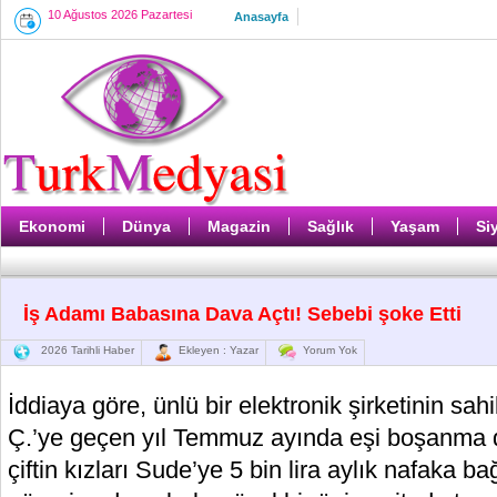
10 Ağustos 2026 Pazartesi
Anasayfa
Ekonomi
Dünya
Magazin
Sağlık
Yaşam
Si
İş Adamı Babasına Dava Açtı! Sebebi şoke Etti
2026 Tarihli Haber
Ekleyen : Yazar
Yorum Yok
İddiaya göre, ünlü bir elektronik şirketinin sa
Ç.’ye geçen yıl Temmuz ayında eşi boşanma 
çiftin kızları Sude’ye 5 bin lira aylık nafaka b