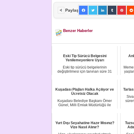
Paylaş
Benzer Haberler
Eski Tip Sürücü Belgesini
An
Yenilemeyenlere Uyarı
Eski tip sürücü belgelerinin
Meme d
değiştirilmesi için tanınan süre 31
yaşlan
Aralık 2022'de ...
Kuşadası Plajları Halka Açılıyor ve
Tarlas
Ücretsiz Olacak
Sivas
Kuşadası Belediye Başkanı Ömer
süren
Günel, Milli Emlak Müdürlüğü ile
imzalanan tarihi...
Yurt Dışı Seyahatine Hazır Mısınız?
Tuzsu
Vize Nasıl Alınır?
Adı