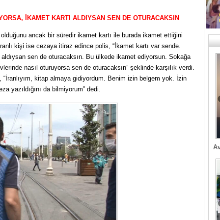
YORSA, İKAMET KARTI ALDIYSAN SEN DE OTURACAKSIN
 olduğunu ancak bir süredir ikamet kartı ile burada ikamet ettiğini
anlı kişi ise cezaya itiraz edince polis, “İkamet kartı var sende.
 aldıysan sen de oturacaksın. Bu ülkede ikamet ediyorsun. Sokağa
erinde nasıl oturuyorsa sen de oturacaksın” şeklinde karşılık verdi.
e, “İranlıyım, kitap almaya gidiyordum. Benim izin belgem yok. İzin
eza yazıldığını da bilmiyorum” dedi.
Av