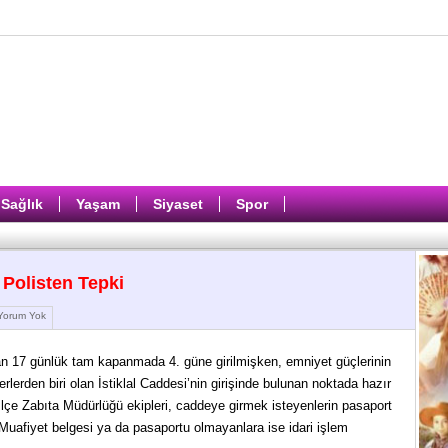
Sağlık
Yaşam
Siyaset
Spor
 Polisten Tepki
orum Yok
 17 günlük tam kapanmada 4. güne girilmişken, emniyet güçlerinin
rlerden biri olan İstiklal Caddesi’nin girişinde bulunan noktada hazır
çe Zabıta Müdürlüğü ekipleri, caddeye girmek isteyenlerin pasaport
i. Muafiyet belgesi ya da pasaportu olmayanlara ise idari işlem