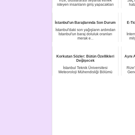
Vize, uluslararası seyahat etmek
Saç 
isteyen insanların giriş yapacakları
hata
ülkenin re...
İstanbul'un Barajlarında Son Durum
E-Ti
İstanbul'daki son yağışların ardından
İstanbul'un baraj doluluk oranları
İnter
merak e...
mil
Korkutan Sözler: Bütün Özellikleri
Aynı A
Değişecek
İstanbul Teknik Üniversitesi
Rize
Meteoroloji Mühendisliği Bölümü
Genç
Öğretim Üyesi Prof....