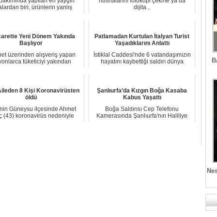
bakımında yapılan en yaygın
nüshalarını fotokopi çekme ya da
lardan biri, ürünlerin yanlış
dijita...
şekilde uygula...
carette Yeni Dönem Yakında
Patlamadan Kurtulan İtalyan Turist
Başlıyor
Yaşadıklarını Anlattı
net üzerinden alışveriş yapan
İstiklal Caddesi'nde 6 vatandaşımızın
B
yonlarca tüketiciyi yakından
hayatını kaybettiği saldırı dünya
ilgilendiren ...
basınınd...
ileden 8 Kişi Koronavirüsten
Şanlıurfa’da Kızgın Boğa Kasaba
öldü
Kabus Yaşattı
'nin Güneysu ilçesinde Ahmet
Boğa Saldırısı Cep Telefonu
 (43) koronavirüs nedeniyle
Kamerasında Şanlıurfa'nın Haliliye
hayatını kaybet...
ilçesinde, kesil...
Nes