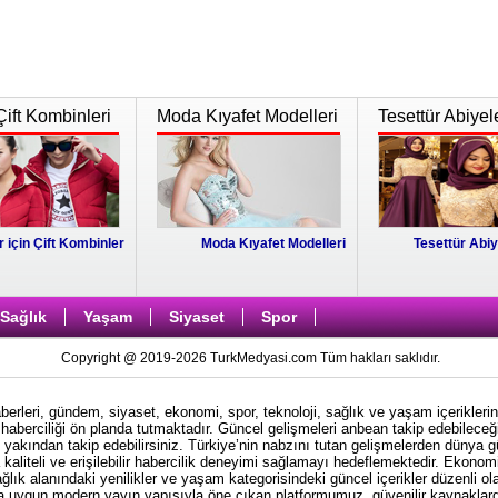
Çift Kombinleri
Moda Kıyafet Modelleri
Tesettür Abiyel
r için Çift Kombinler
Moda Kıyafet Modelleri
Tesettür Abiy
Sağlık
Yaşam
Siyaset
Spor
Copyright @ 2019-2026 TurkMedyasi.com Tüm hakları saklıdır.
rleri, gündem, siyaset, ekonomi, spor, teknoloji, sağlık ve yaşam içeriklerin
haberciliği ön planda tutmaktadır. Güncel gelişmeleri anbean takip edebileceği
i yakından takip edebilirsiniz. Türkiye’nin nabzını tutan gelişmelerden dünya 
kaliteli ve erişilebilir habercilik deneyimi sağlamayı hedeflemektedir. Ekonom
ağlık alanındaki yenilikler ve yaşam kategorisindeki güncel içerikler düzenli ol
ına uygun modern yayın yapısıyla öne çıkan platformumuz, güvenilir kaynaklardan