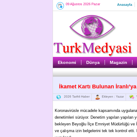
09 Ağustos 2026 Pazar
Anasayfa
Ekonomi
Dünya
Magazin
İkamet Kartı Bulunan İranlı’ya
2026 Tarihli Haber
Ekleyen : Yazar
Y
Koronavirüsle mücadele kapsamında uygulanan
denetimleri sürüyor. Denetim yapılan yapılan ye
bekleyen Beyoğlu İlçe Emniyet Müdürlüğü ve İl
ve çalışma izin belgelerini tek tek kontrol ett