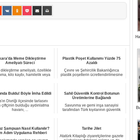
Ha
kara’da Meme Dikleştirme
Plastik Poşet Kullanımı Yüzde 75
Ameliyatı Süreci
Azaldı
ikleştirme ameliyatı, özellikle
Çevre ve Şehircilik Bakanlığınca
ma, kilo kaybı, hamilelik veya
plastik poşetlerin ücretlendirilmesine
emzir...
ilişkin ...
ında Buldu! Böyle İmha Edildi
Sahil Güvenlik Kontrol Botunun
Üretimlerine Bağlandı
'ın Divriği ilçesinde tarlasını
 çiftçinin bulduğu aydınlatma
Savunma ve gemi inşa sanayisi
B
havanı, ...
tarafından Türk kıyılarının güvenlik
ihtiyaçlarınd...
z Şampuan Nasıl Kullanılır?
Tarihe Jilet
m Adım Uygulama Rehberi
Atatürk Kitaplığı ziyaretçilerine gazete