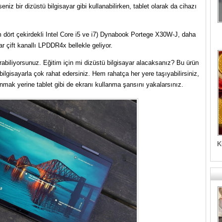
eniz bir dizüstü bilgisayar gibi kullanabilirken, tablet olarak da cihazı
nm dört çekirdekli Intel Core i5 ve i7) Dynabook Portege X30W-J, daha
 çift kanallı LPDDR4x bellekle geliyor.
rabiliyorsunuz. Eğitim için mi dizüstü bilgisayar alacaksanız? Bu ürün
bilgisayarla çok rahat edersiniz. Hem rahatça her yere taşıyabilirsiniz,
nmak yerine tablet gibi de ekranı kullanma şansını yakalarsınız.
K