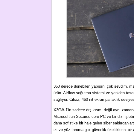
360 derece dönebilen yapısını çok sevdim, ma
ürün. Airflow soğutma sistemi ve yeniden tasar
sağlıyor. Cihaz, 460 nit ekran parlaklık seviye
X30W-J’in sadece dış kısmı değil aynı zamanda
Microsoft’un Secured-core PC ve bir dizi işletme
daha sofistike bir hale gelen siber saldırganl
izi ve yüz tanıma gibi güvenlik özelliklerini bi