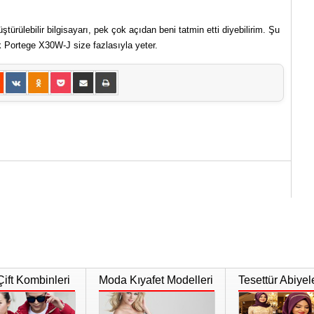
türülebilir bilgisayarı, pek çok açıdan beni tatmin etti diyebilirim. Şu
k Portege X30W-J size fazlasıyla yeter.
Çift Kombinleri
Moda Kıyafet Modelleri
Tesettür Abiyel