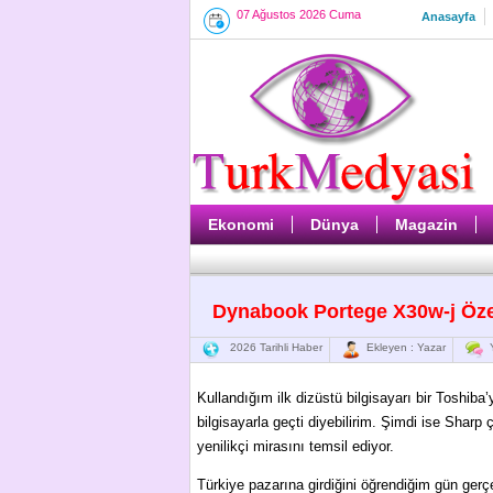
07 Ağustos 2026 Cuma
Anasayfa
Ekonomi
Dünya
Magazin
Dynabook Portege X30w-j Özel
2026 Tarihli Haber
Ekleyen : Yazar
Y
Kullandığım ilk dizüstü bilgisayarı bir Toshiba
bilgisayarla geçti diyebilirim. Şimdi ise Sharp
yenilikçi mirasını temsil ediyor.
Türkiye pazarına girdiğini öğrendiğim gün gerç