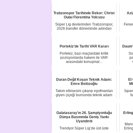
Trabzonspor Tarihinde Rekor: Christ
Azi
Oulai Fiorentina Yolcusu
Süper Lig devlerinden Trabzonspor,
Fene
2026 transfer döneminde adından
söz ettirmeye...
Fen
Portekiz'de Tarihi VAR Kararı
Daum'
Portekiz, bazı maçlardaki kritik
So
pozisyonlarda hakem ile VAR
pa
arasındaki konuşmal...
Duran Değil Koşan Teknik Adam:
El
Emre Belözoğlu
Mb
Takım elbisesini çıkarıp eşofmanları
İspan
giyen çiçeği burnunda teknik adam
f
antrenman...
Galatasaray’ın 26. Şampiyonluğu
Erlin
Dünya Basınında Geniş Yankı
Uyandırdı
Manch
Trendyol Süper Lig’de üst üste
Erlin
dördüncü, toplamda 26.