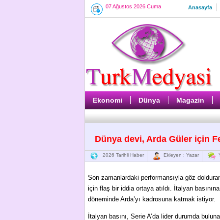
07 Ağustos 2026 Cuma
Anasayfa
Ekonomi
Dünya
Magazin
Dünya devi, Arda Güler için 
2026 Tarihli Haber
Ekleyen : Yazar
Y
Son zamanlardaki performansıyla göz dolduran
için flaş bir iddia ortaya atıldı. İtalyan basın
döneminde Arda’yı kadrosuna katmak istiyor.
İtalyan basını, Serie A’da lider durumda buluna