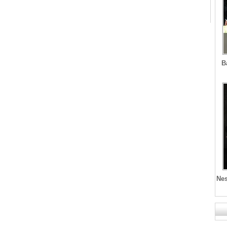
B
Nes