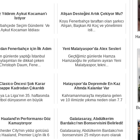
z Yıldırım Aykut Kocaman'ı
Alişan Desteğini Artık Çekiyor Mu?
İstiyor
Koyu Fenerbahçe taraftarı olan şarkıcı
rbahçede Seçim Gündemi Ve
Alişan, Başkan Ali Koç ve yönetimini
Aykut Kocaman İddiası
isti...
erbahçe’de yaklaşan baş...
Ha
dan Fenerbahçe için İlk Adım
Yeni Malatyaspor'da Alex Sesleri
n günlerde yaptığı İstanbul
Geçtiğimiz günlerde Hamza
ylaşımları ile dikkat çeken
Hamzaoğlu ile yollarını ayıran Yeni
Christoph Daum, Fene...
Malatyaspor, tekni...
 Clasico Öncesi Şok Karar
Hatayspor'da Depremde En Kaz
appe Kadrodan Çıkarıldı
Altında Kalanlar Var
ya La Liga’nın 35. haftasında
Kahramanmaraş'ta meydana gelen
utbol dünyasının en büyük
ve 10 ilimizde yıkıma neden olan 7.7
karşılaşmalarından...
büyüklüğünde...
B
g Haaland'ın Performansı Göz
Galatasaray, Abdülkerim
Kamaştırıyor
Bardakcı'nın Bonservisini Belirledi!
ester City'nin yıldız golcüsü
Galatasaray, Abdülkerim Bardakcı'nın
g Haaland, Premier Lig'in ilk 6
bonservisini 25 milyon euro olarak
haftasın...
belirled...