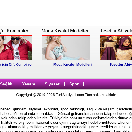
Çift Kombinleri
Moda Kıyafet Modelleri
Tesettür Abiyel
r için Çift Kombinler
Moda Kıyafet Modelleri
Tesettür Abiy
Sağlık
Yaşam
Siyaset
Spor
Copyright @ 2019-2026 TurkMedyasi.com Tüm hakları saklıdır.
rleri, gündem, siyaset, ekonomi, spor, teknoloji, sağlık ve yaşam içeriklerin
haberciliği ön planda tutmaktadır. Güncel gelişmeleri anbean takip edebileceği
i yakından takip edebilirsiniz. Türkiye’nin nabzını tutan gelişmelerden dünya 
kaliteli ve erişilebilir habercilik deneyimi sağlamayı hedeflemektedir. Ekonom
ağlık alanındaki yenilikler ve yaşam kategorisindeki güncel içerikler düzenli ol
ına uygun modern yayın yapısıyla öne çıkan platformumuz, güvenilir kaynaklardan