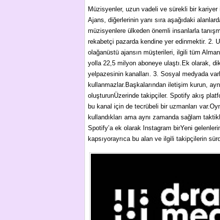
Müzisyenler, uzun vadeli ve sürekli bir kariyer
Ajans, diğerlerinin yanı sıra aşağıdaki alanla
müzisyenlere ülkeden önemli insanlarla tanışma
rekabetçi pazarda kendine yer edinmektir. 2. U
olağanüstü ajansın müşterileri, ilgili tüm Alm
yolla 22,5 milyon aboneye ulaştı.Ek olarak, dik
yelpazesinin kanalları. 3. Sosyal medyada varl
kullanmazlar.Başkalarından iletişim kurun, ayn
oluşturunÜzerinde takipçiler. Spotify akış plat
bu kanal için de tecrübeli bir uzmanları var.Oyn
kullandıkları ama aynı zamanda sağlam taktikle
Spotify’a ek olarak Instagram birYeni gelenlerin
kapsıyorayrıca bu alan ve ilgili takipçilerin sürd