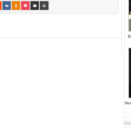
B
Nes