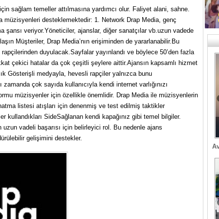
 için sağlam temeller attılmasına yardımcı olur. Faliyet alani, sahne.
rda müzisyenleri desteklemektedir: 1. Network Drap Media, genç
 şansı veriyor.Yöneticiler, ajanslar, diğer sanatçılar vb.uzun vadede
laşın Müşteriler, Drap Media’nın erişiminden de yararlanabilir.Bu
an rapçilerinden duyulacak.Sayfalar yayınlandı ve böylece 50’den fazla
kat çekici hatalar da çok çeşitli şeylere aittir.Ajansın kapsamlı hizmet
ık Gösterişli medyayla, hevesli rapçiler yalnızca bunu
ı zamanda çok sayıda kullanıcıyla kendi internet varlığınızı
formu müzisyenler için özellikle önemlidir. Drap Media ile müzisyenlerin
atma listesi atışları için denenmiş ve test edilmiş taktikler
r kullandıkları SideSağlanan kendi kapağınız gibi temel bilgiler.
 uzun vadeli başarısı için belirleyici rol. Bu nedenle ajans
ürülebilir gelişimini destekler.
Av