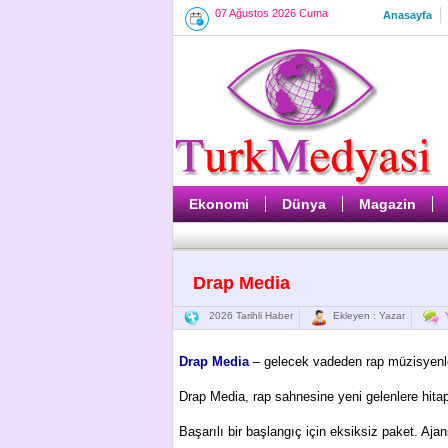
07 Ağustos 2026 Cuma
Anasayfa
Ekonomi
Dünya
Magazin
Drap Media
2026 Tarihli Haber
Ekleyen : Yazar
Y
Drap Media
– gelecek vadeden rap müzisyenle
Drap Media, rap sahnesine yeni gelenlere hitap
Başarılı bir başlangıç ​​için eksiksiz paket. Aja