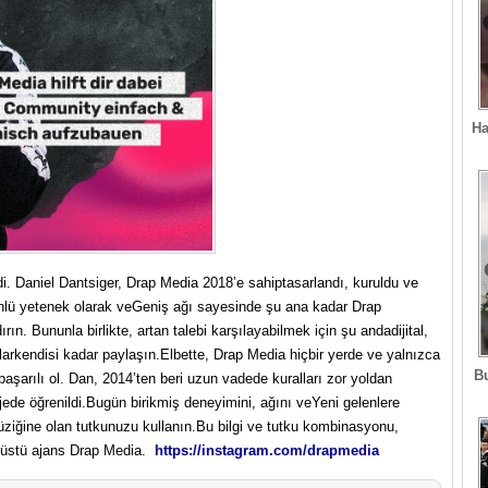
Ha
ldi. Daniel Dantsiger, Drap Media 2018’e sahiptasarlandı, kuruldu ve
önlü yetenek olarak veGeniş ağı sayesinde şu ana kadar Drap
dırın. Bununla birlikte, artan talebi karşılayabilmek için şu andadijital,
nlarkendisi kadar paylaşın.Elbette, Drap Media hiçbir yerde ve yalnızca
B
başarılı ol. Dan, 2014’ten beri uzun vadede kuralları zor yoldan
ojede öğrenildi.Bugün birikmiş deneyimini, ağını veYeni gelenlere
müziğine olan tutkunuzu kullanın.Bu bilgi ve tutku kombinasyonu,
anüstü ajans Drap Media.
https://instagram.com/drapmedia