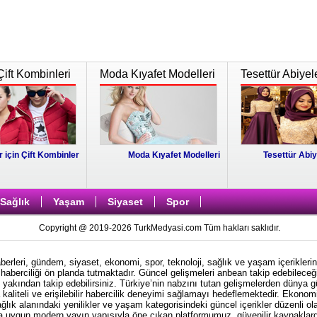
Çift Kombinleri
Moda Kıyafet Modelleri
Tesettür Abiyel
r için Çift Kombinler
Moda Kıyafet Modelleri
Tesettür Abiy
Sağlık
Yaşam
Siyaset
Spor
Copyright @ 2019-2026 TurkMedyasi.com Tüm hakları saklıdır.
rleri, gündem, siyaset, ekonomi, spor, teknoloji, sağlık ve yaşam içeriklerin
haberciliği ön planda tutmaktadır. Güncel gelişmeleri anbean takip edebileceği
i yakından takip edebilirsiniz. Türkiye’nin nabzını tutan gelişmelerden dünya 
kaliteli ve erişilebilir habercilik deneyimi sağlamayı hedeflemektedir. Ekonom
ağlık alanındaki yenilikler ve yaşam kategorisindeki güncel içerikler düzenli ol
ına uygun modern yayın yapısıyla öne çıkan platformumuz, güvenilir kaynaklardan