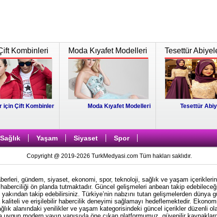
Çift Kombinleri
Moda Kıyafet Modelleri
Tesettür Abiyel
r için Çift Kombinler
Moda Kıyafet Modelleri
Tesettür Abiy
Sağlık
Yaşam
Siyaset
Spor
Copyright @ 2019-2026 TurkMedyasi.com Tüm hakları saklıdır.
rleri, gündem, siyaset, ekonomi, spor, teknoloji, sağlık ve yaşam içeriklerin
haberciliği ön planda tutmaktadır. Güncel gelişmeleri anbean takip edebileceği
i yakından takip edebilirsiniz. Türkiye’nin nabzını tutan gelişmelerden dünya 
kaliteli ve erişilebilir habercilik deneyimi sağlamayı hedeflemektedir. Ekonom
ağlık alanındaki yenilikler ve yaşam kategorisindeki güncel içerikler düzenli ol
ına uygun modern yayın yapısıyla öne çıkan platformumuz, güvenilir kaynaklardan