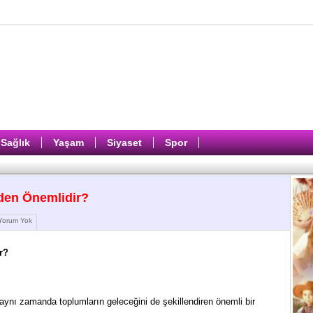
Sağlık
Yaşam
Siyaset
Spor
eden Önemlidir?
orum Yok
r?
, aynı zamanda toplumların geleceğini de şekillendiren önemli bir