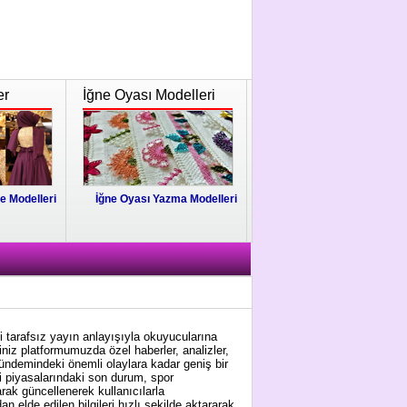
er
İğne Oyası Modelleri
e Modelleri
İğne Oyası Yazma Modelleri
i tarafsız yayın anlayışıyla okuyucularına
niz platformumuzda özel haberler, analizler,
gündemindeki önemli olaylara kadar geniş bir
i piyasalarındaki son durum, spor
arak güncellenerek kullanıcılarla
 elde edilen bilgileri hızlı şekilde aktararak