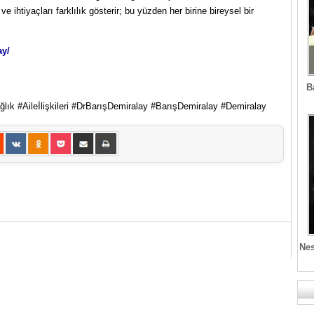
 ihtiyaçları farklılık gösterir; bu yüzden her birine bireysel bir
ay/
B
lık #Aileİlişkileri #DrBarışDemiralay #BarışDemiralay #Demiralay
Nes