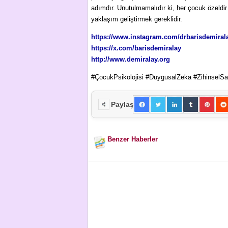
adımdır. Unutulmamalıdır ki, her çocuk özeldir ve
yaklaşım geliştirmek gereklidir.
https://www.instagram.com/drbarisdemiral
https://x.com/barisdemiralay
http://www.demiralay.org
#ÇocukPsikolojisi #DuygusalZeka #ZihinselSağ
Paylaş
Benzer Haberler