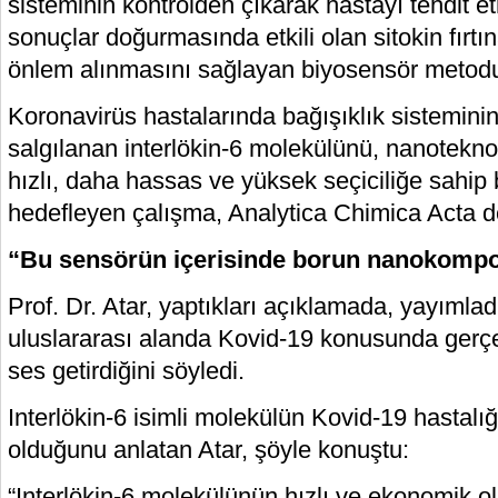
sisteminin kontrolden çıkarak hastayı tehdit 
sonuçlar doğurmasında etkili olan sitokin fırtı
önlem alınmasını sağlayan biyosensör metodu g
Koronavirüs hastalarında bağışıklık sisteminin
salgılanan interlökin-6 molekülünü, nanotekn
hızlı, daha hassas ve yüksek seçiciliğe sahip
hedefleyen çalışma, Analytica Chimica Acta d
“Bu sensörün içerisinde borun nanokompoz
Prof. Dr. Atar, yaptıkları açıklamada, yayımla
uluslararası alanda Kovid-19 konusunda gerçe
ses getirdiğini söyledi.
Interlökin-6 isimli molekülün Kovid-19 hastalı
olduğunu anlatan Atar, şöyle konuştu:
“Interlökin-6 molekülünün hızlı ve ekonomik ol