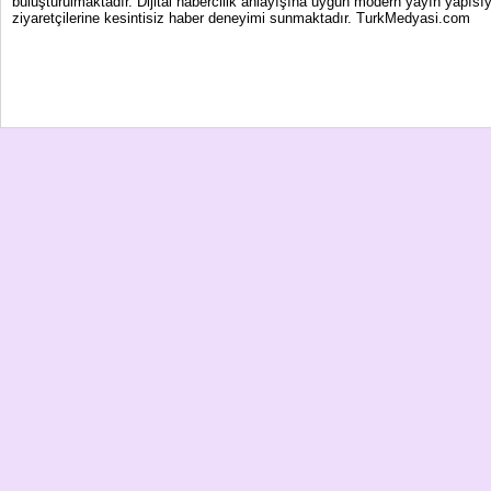
buluşturulmaktadır. Dijital habercilik anlayışına uygun modern yayın yapısıy
ziyaretçilerine kesintisiz haber deneyimi sunmaktadır. TurkMedyasi.com