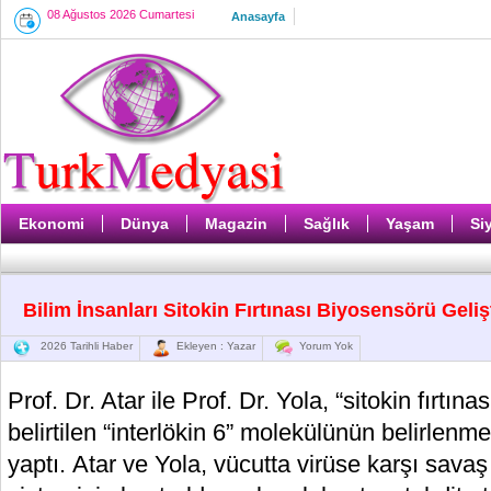
08 Ağustos 2026 Cumartesi
Anasayfa
Ekonomi
Dünya
Magazin
Sağlık
Yaşam
Si
Bilim İnsanları Sitokin Fırtınası Biyosensörü Geliş
2026 Tarihli Haber
Ekleyen : Yazar
Yorum Yok
Prof. Dr. Atar ile Prof. Dr. Yola, “sitokin fırtı
belirtilen “interlökin 6” molekülünün belirlen
yaptı. Atar ve Yola, vücutta virüse karşı savaş