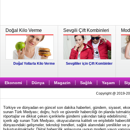
Doğal Kilo Verme
Sevgili Çift Kombinleri
Moda
Doğal Yollarla Kilo Verme
Sevgililer için Çift Kombinler
Ekonomi
Dünya
Magazin
Sağlık
Yaşam
Si
Copyright @ 2019-202
Türkiye ve dünyadan en güncel son dakika haberleri, gündem, siyaset, ekonom
sunan Türk Medyası; doğru, hızlı ve güvenilir haberciliği ön planda tutmakta
röportajlar ve dikkat çeken içeriklerle gündemi yakından takip edebilirsiniz
içerik ağı sunan Türk Medyası, okuyucularına kaliteli ve erişilebilir haber
dünyasındaki gelişmeler, teknoloji trendleri, sağlık alanındaki yenilikler ve 
buluşturulmaktadır. Dijital habercilik anlayışına uygun modern yayın yapısıy