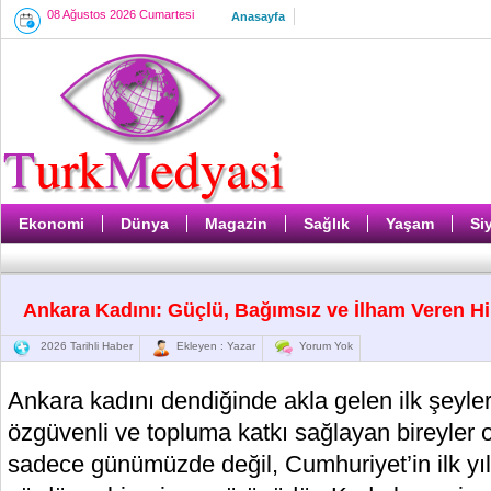
08 Ağustos 2026 Cumartesi
Anasayfa
Ekonomi
Dünya
Magazin
Sağlık
Yaşam
Si
Ankara Kadını: Güçlü, Bağımsız ve İlham Veren Hi
2026 Tarihli Haber
Ekleyen : Yazar
Yorum Yok
Ankara kadını dendiğinde akla gelen ilk şeylerd
özgüvenli ve topluma katkı sağlayan bireyler ol
sadece günümüzde değil, Cumhuriyet’in ilk yıll