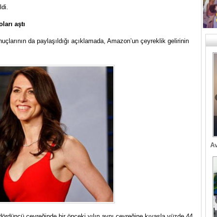
di.
oları aştı
onuçlarının da paylaşıldığı açıklamada, Amazon’un çeyreklik gelirinin
Av
ördüncü çeyreğinde bir önceki yılın aynı çeyreğine kıyasla yüzde 44