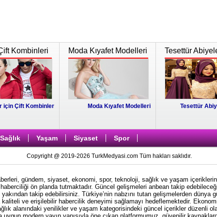
Çift Kombinleri
Moda Kıyafet Modelleri
Tesettür Abiyel
r için Çift Kombinler
Moda Kıyafet Modelleri
Tesettür Abiy
Sağlık
Yaşam
Siyaset
Spor
Copyright @ 2019-2026 TurkMedyasi.com Tüm hakları saklıdır.
rleri, gündem, siyaset, ekonomi, spor, teknoloji, sağlık ve yaşam içeriklerin
haberciliği ön planda tutmaktadır. Güncel gelişmeleri anbean takip edebileceği
i yakından takip edebilirsiniz. Türkiye’nin nabzını tutan gelişmelerden dünya 
kaliteli ve erişilebilir habercilik deneyimi sağlamayı hedeflemektedir. Ekonom
ağlık alanındaki yenilikler ve yaşam kategorisindeki güncel içerikler düzenli ol
ına uygun modern yayın yapısıyla öne çıkan platformumuz, güvenilir kaynaklardan