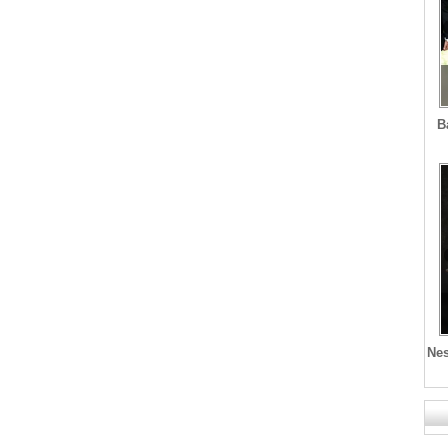
B
Nes