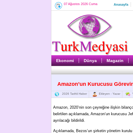
07 Ağustos 2026 Cuma
Anasayfa
Ekonomi
Dünya
Magazin
Amazon’un Kurucusu Görevini
2026 Tarihli Haber
Ekleyen : Yazar
Y
Amazon, 2020’nin son çeyreğine ilişkin bilanços
belirtilen açıklamada, Amazon’un kurucusu Jef
ayrılacağı bildirildi.
Açıklamada, Bezos’un şirketin yönetim kurulu