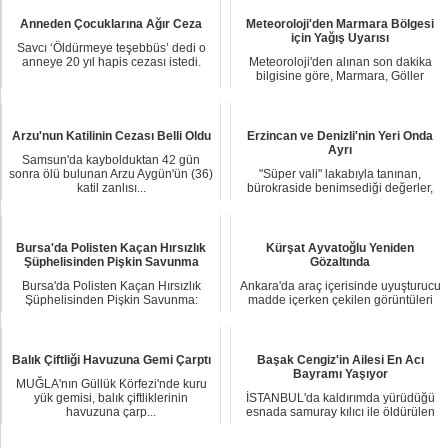
Anneden Çocuklarına Ağır Ceza
Meteoroloji'den Marmara Bölgesi
için Yağış Uyarısı
Savcı ‘Öldürmeye teşebbüs’ dedi o
anneye 20 yıl hapis cezası istedi.
Meteoroloji'den alınan son dakika
bilgisine göre, Marmara, Göller
Yöresi, İç Ana...
Arzu'nun Katilinin Cezası Belli Oldu
Erzincan ve Denizli'nin Yeri Onda
Ayrı
Samsun'da kaybolduktan 42 gün
sonra ölü bulunan Arzu Aygün'ün (36)
"Süper vali" lakabıyla tanınan,
katil zanlısı...
bürokraside benimsediği değerler,
çalışkanlığı v...
Bursa'da Polisten Kaçan Hırsızlık
Kürşat Ayvatoğlu Yeniden
Şüphelisinden Pişkin Savunma
Gözaltında
Bursa'da Polisten Kaçan Hırsızlık
Ankara'da araç içerisinde uyuşturucu
Şüphelisinden Pişkin Savunma:
madde içerken çekilen görüntüleri
Şansımı Denedim ...
sosyal me...
Balık Çiftliği Havuzuna Gemi Çarptı
Başak Cengiz'in Ailesi En Acı
Bayramı Yaşıyor
MUĞLA'nın Güllük Körfezi'nde kuru
yük gemisi, balık çiftliklerinin
İSTANBUL'da kaldırımda yürüdüğü
havuzuna çarp...
esnada samuray kılıcı ile öldürülen
mimar Başak ...