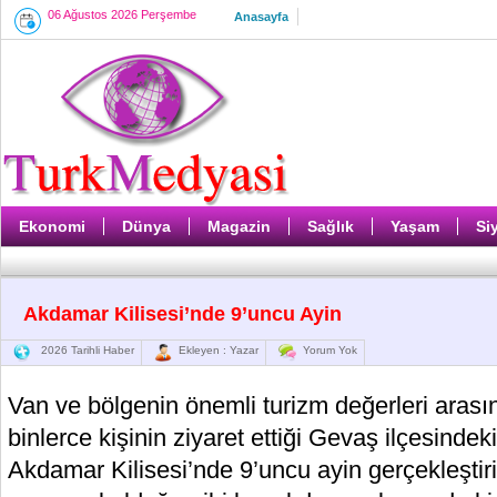
06 Ağustos 2026 Perşembe
Anasayfa
Ekonomi
Dünya
Magazin
Sağlık
Yaşam
Si
Akdamar Kilisesi’nde 9’uncu Ayin
2026 Tarihli Haber
Ekleyen : Yazar
Yorum Yok
Van ve bölgenin önemli turizm değerleri arasın
binlerce kişinin ziyaret ettiği Gevaş ilçesindek
Akdamar Kilisesi’nde 9’uncu ayin gerçekleştir