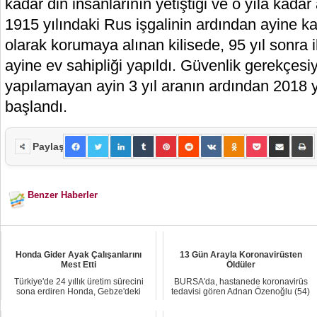
kadar din insanlarının yetiştiği ve o yıla kadar a
1915 yılındaki Rus işgalinin ardından ayine ka
olarak korumaya alınan kilisede, 95 yıl sonra i
ayine ev sahipliği yapıldı. Güvenlik gerekçesi
yapılamayan ayin 3 yıl aranın ardından 2018 y
başlandı.
Paylaş
Benzer Haberler
Honda Gider Ayak Çalışanlarını
13 Gün Arayla Koronavirüsten
Mest Etti
Öldüler
Türkiye'de 24 yıllık üretim sürecini
BURSA'da, hastanede koronavirüs
sona erdiren Honda, Gebze'deki
tedavisi gören Adnan Özenoğlu (54)
fabrikasını ...
ile babası Se...